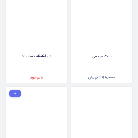
ست مربعي
دريا🌊🌊 دستبند
۲۹۸٫۰۰۰
تومان
ناموجود