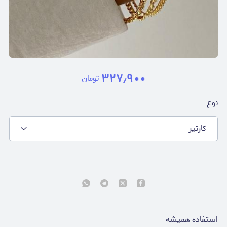
۳۲۷٫۹۰۰
تومان
نوع
كارتير
استفاده هميشه