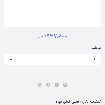
۴۳۷٫۸۰۰
تومان
شماره
١
كيفيت ابكاري خيلي خيلي قوي