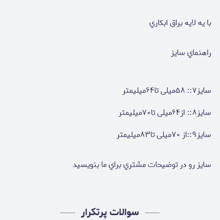
با يه لايه براق ابكاري
راهنماي سايز
سایز۷:: ۵۸میلی تا۶۴میلیمتر
سایز۸:: از۶۴میلی تا۷۰میلیمتر
سایز۹::از ۷۰میلی تا۸۳میلیمتر
سايز رو در توضيحات مشتري براي ما بنويسيد
سوالات پرتکرار