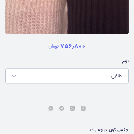
۷۵۶٫۸۰۰
تومان
نوع
طلايي
جنس كوپر درجه يك