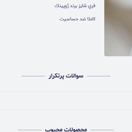
فري شايز برند ژوپينك
كاملا ضد حساسيت
سوالات پرتکرار
محصولات محبوب