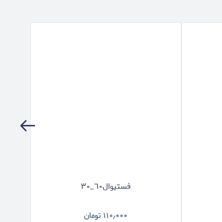
فستيوال٦٠_٣٠
۱۱۰٫۰۰۰
تومان