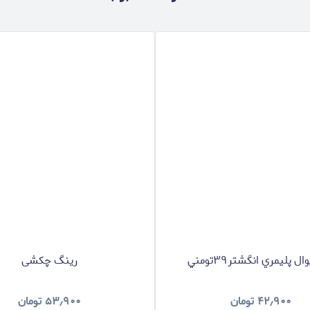
 پليمري انگشتر٣٩تومني
رینگ چکشی
۴۲٫۹۰۰
تومان
۵۳٫۹۰۰
تومان