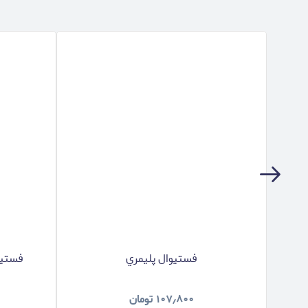
فستيوال پليمري
فستيوال
۱۰۷٫۸۰۰
تومان