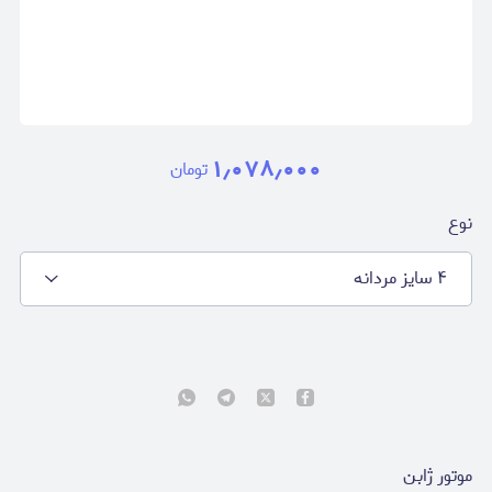
۱٫۰۷۸٫۰۰۰
تومان
نوع
۴ سایز مردانه
موتور ژابن